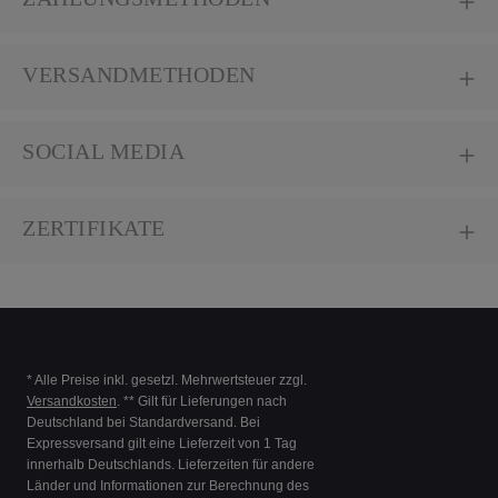
VERSANDMETHODEN
SOCIAL MEDIA
ZERTIFIKATE
* Alle Preise inkl. gesetzl. Mehrwertsteuer zzgl.
Versandkosten
. ** Gilt für Lieferungen nach
Deutschland bei Standardversand. Bei
Expressversand gilt eine Lieferzeit von 1 Tag
innerhalb Deutschlands. Lieferzeiten für andere
Länder und Informationen zur Berechnung des