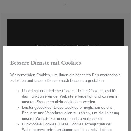
.
Bessere Dienste mit Cookies
Wir verwenden Cookies, um Ihnen ein besseres Benutzererlebnis
zu bieten und unsere Dienste noch besser zu gestalten.
Unbedingt erforderliche Cookies: Diese Cookies sind für
das Funktionieren der Website erforderlich und können in
Handmade in Germany
unseren Systemen nicht deaktiviert werden.
Leistungscookies: Diese Cookies ermöglichen es uns,
Aus hochwertigstem Kristallglas werden in aufwendiger Handarbeit
Besuche und Verkehrsquellen zu zählen, um die Leistung
"Made in Germany" einzigartige Unikate hergestellt. Mit jedem
unserer Website zu messen und zu verbessern.
Produkt erwerben Sie pures Handwerk in einer einzigartigen Qualität
Funktionale Cookies: Diese Cookies ermöglichen der
und einem unvergleichbaren Glanz. Überzeugen Sie sich von
Website erweiterte Funktionen und eine individuellere