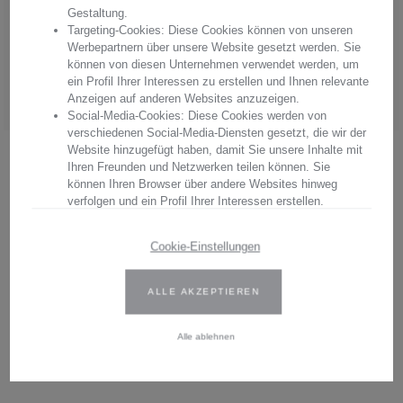
Arnstadt Kristall, überzeugen Sie sich von unserer Qualität.
Gestaltung.
Targeting-Cookies: Diese Cookies können von unseren
Hersteller:
Arnstadt Kristall GmbH
Werbepartnern über unsere Website gesetzt werden. Sie
Anschrift: Bierweg 27, 99310 Arnstadt, Thüringen, Deutschland
können von diesen Unternehmen verwendet werden, um
E-Mail: verkauf@arnstadtkristall-shop.de
ein Profil Ihrer Interessen zu erstellen und Ihnen relevante
Tel. 0049 (0) 3628 - 66 00 33
Anzeigen auf anderen Websites anzuzeigen.
Social-Media-Cookies: Diese Cookies werden von
verschiedenen Social-Media-Diensten gesetzt, die wir der
Website hinzugefügt haben, damit Sie unsere Inhalte mit
.
Ihren Freunden und Netzwerken teilen können. Sie
können Ihren Browser über andere Websites hinweg
verfolgen und ein Profil Ihrer Interessen erstellen.
Wir verwenden Erst- und Drittanbieter-Cookies. Weitere
Beschreibung
Cookie-Einstellungen
Informationen finden Sie in unserer Datenschutzbestimmungen.
Lassen Sie sich begeistern von den
ALLE AKZEPTIEREN
Geben Sie Ihre Zustimmung oder bearbeiten Sie die Cookie-
exklusive Liane Longdrinkgläsern aus dem
Einstellungen, um festzulegen, wie Ihre gesammelten Daten
verwendet werden können. Sie können Ihre Einwilligung jederzeit
Alle ablehnen
Haus ARNSTADT KRISTALL. Schillernder
ändern, indem Sie auf das Cookie-Symbol auf der Website
klicken.
Glanz und…
Weitere Informationen finden Sie in unseren