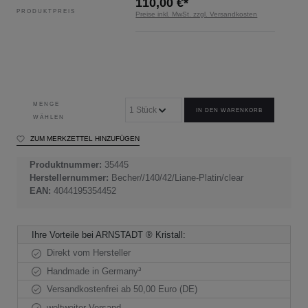
110,00 €*
PRODUKTPREIS
Preise inkl. MwSt. zzgl. Versandkosten
MENGE
IN DEN WARENKORB
WÄHLEN
ZUM MERKZETTEL HINZUFÜGEN
Produktnummer:
35445
Herstellernummer:
Becher//140/42/Liane-Platin/clear
EAN:
4044195354452
Ihre Vorteile bei ARNSTADT ® Kristall:
Direkt vom Hersteller
Handmade in Germany³
Versandkostenfrei ab 50,00 Euro (DE)
weltweiter Versand