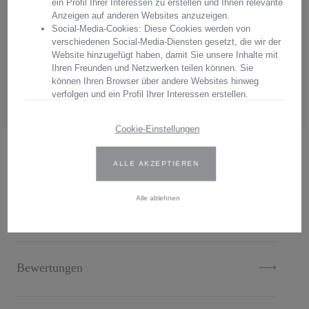
ein Profil Ihrer Interessen zu erstellen und Ihnen relevante
Produkt erwerben Sie pures Handwerk in einer einzigartigen Qualität
Anzeigen auf anderen Websites anzuzeigen.
und einem unvergleichbaren Glanz. Überzeugen Sie sich von
Social-Media-Cookies: Diese Cookies werden von
Arnstadt Kristall, überzeugen Sie sich von unserer Qualität.
verschiedenen Social-Media-Diensten gesetzt, die wir der
Website hinzugefügt haben, damit Sie unsere Inhalte mit
Hersteller:
Arnstadt Kristall GmbH
Ihren Freunden und Netzwerken teilen können. Sie
Anschrift: Bierweg 27, 99310 Arnstadt, Thüringen, Deutschland
können Ihren Browser über andere Websites hinweg
E-Mail: verkauf@arnstadtkristall-shop.de
verfolgen und ein Profil Ihrer Interessen erstellen.
Tel. 0049 (0) 3628 - 66 00 33
Wir verwenden Erst- und Drittanbieter-Cookies. Weitere
Cookie-Einstellungen
Informationen finden Sie in unserer Datenschutzbestimmungen.
.
ALLE AKZEPTIEREN
Geben Sie Ihre Zustimmung oder bearbeiten Sie die Cookie-
Einstellungen, um festzulegen, wie Ihre gesammelten Daten
verwendet werden können. Sie können Ihre Einwilligung jederzeit
Alle ablehnen
ändern, indem Sie auf das Cookie-Symbol auf der Website
Beschreibung
klicken.
Weitere Informationen finden Sie in unseren
Datenschutzbestimmungen
.
Bewertungen