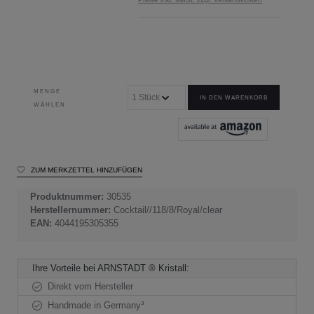
MENGE
IN DEN WARENKORB
WÄHLEN
ZUM MERKZETTEL HINZUFÜGEN
Produktnummer:
30535
Herstellernummer:
Cocktail//118/8/Royal/clear
EAN:
4044195305355
Ihre Vorteile bei ARNSTADT ® Kristall:
Direkt vom Hersteller
Handmade in Germany³