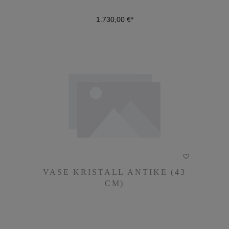
1.730,00 €*
DETAILS
VASE KRISTALL ANTIKE (43
VASE KRISTALL ANTIKE (43
CM)
CM)
1.690,00 €*