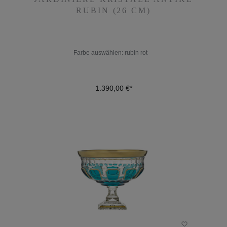
RUBIN (26 CM)
RUBIN (26 CM)
Farbe auswählen:
rubin rot
1.390,00 €*
Farbe auswählen:
rubin rot
1.390,00 €*
DETAILS