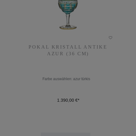
POKAL KRISTALL ANTIKE
POKAL KRISTALL ANTIKE
AZUR (36 CM)
AZUR (36 CM)
Farbe auswählen:
azur türkis
1.390,00 €*
Farbe auswählen:
azur türkis
1.390,00 €*
DETAILS