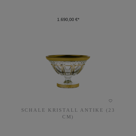
1.690,00 €*
DETAILS
SCHALE KRISTALL ANTIKE (23
SCHALE KRISTALL ANTIKE (23
CM)
CM)
970,00 €*