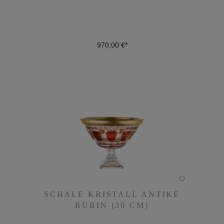
970,00 €*
DETAILS
SCHALE KRISTALL ANTIKE
SCHALE KRISTALL ANTIKE
RUBIN (30 CM)
RUBIN (30 CM)
Farbe auswählen:
rubin rot