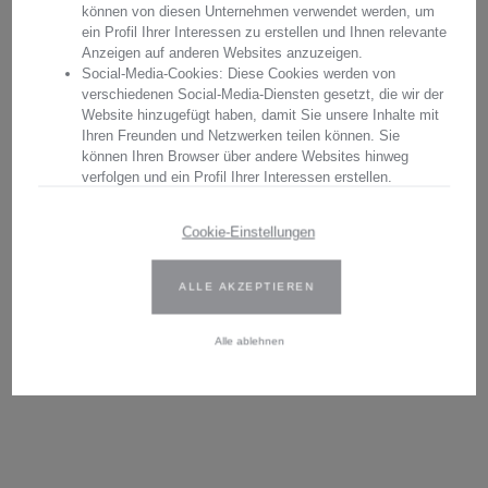
können von diesen Unternehmen verwendet werden, um
ein Profil Ihrer Interessen zu erstellen und Ihnen relevante
Anzeigen auf anderen Websites anzuzeigen.
Social-Media-Cookies: Diese Cookies werden von
verschiedenen Social-Media-Diensten gesetzt, die wir der
Website hinzugefügt haben, damit Sie unsere Inhalte mit
Ihren Freunden und Netzwerken teilen können. Sie
können Ihren Browser über andere Websites hinweg
verfolgen und ein Profil Ihrer Interessen erstellen.
Wir verwenden Erst- und Drittanbieter-Cookies. Weitere
Cookie-Einstellungen
Informationen finden Sie in unserer Datenschutzbestimmungen.
ALLE AKZEPTIEREN
Geben Sie Ihre Zustimmung oder bearbeiten Sie die Cookie-
VASE KRISTALL ANTIKE AZUR
VASE KRISTALL ANTIKE AZUR
Einstellungen, um festzulegen, wie Ihre gesammelten Daten
(43 CM)
(43 CM)
verwendet werden können. Sie können Ihre Einwilligung jederzeit
Alle ablehnen
ändern, indem Sie auf das Cookie-Symbol auf der Website
klicken.
1.690,00 €*
Weitere Informationen finden Sie in unseren
Datenschutzbestimmungen
.