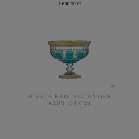
1.690,00 €*
DETAILS
SCHALE KRISTALL ANTIKE
SCHALE KRISTALL ANTIKE
AZUR (30 CM)
AZUR (30 CM)
1.730,00 €*