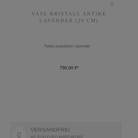
VASE KRISTALL ANTIKE
VASE KRISTALL ANTIKE
LAVENDER (20 CM)
LAVENDER (20 CM)
Farbe auswählen:
lavender
790,00 €*
Farbe auswählen:
lavender
790,00 €*
DETAILS
VERSANDFREI
AB 50,00 EURO WARENKORB