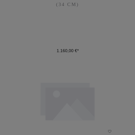
(34 CM)
(34 CM)
1.160,00 €*
1.160,00 €*
DETAILS