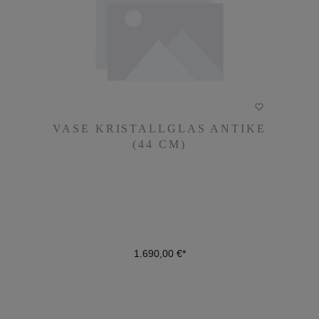
VASE KRISTALLGLAS ANTIKE
VASE KRISTALLGLAS ANTIKE
(44 CM)
(44 CM)
1.690,00 €*
1.690,00 €*
DETAILS