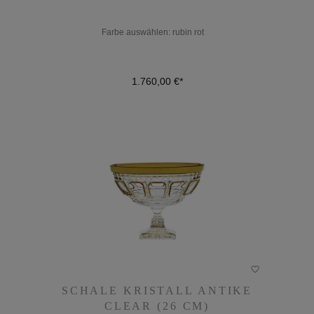
1.760,00 €*
Farbe auswählen:
rubin rot
1.760,00 €*
DETAILS
SCHALE KRISTALL ANTIKE
SCHALE KRISTALL ANTIKE
CLEAR (26 CM)
CLEAR (26 CM)