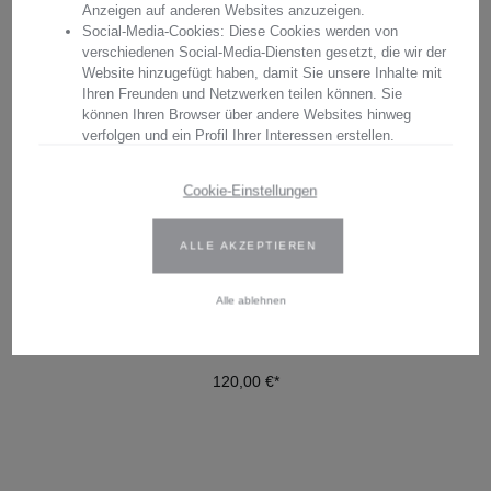
Anzeigen auf anderen Websites anzuzeigen.
Social-Media-Cookies: Diese Cookies werden von
verschiedenen Social-Media-Diensten gesetzt, die wir der
Website hinzugefügt haben, damit Sie unsere Inhalte mit
Ihren Freunden und Netzwerken teilen können. Sie
können Ihren Browser über andere Websites hinweg
verfolgen und ein Profil Ihrer Interessen erstellen.
Wir verwenden Erst- und Drittanbieter-Cookies. Weitere
WHISKYGLAS KRISTALL
WHISKYGLAS KRISTALL
Cookie-Einstellungen
Informationen finden Sie in unserer Datenschutzbestimmungen.
VENEDIG CLEAR MIT
VENEDIG CLEAR MIT
INDIVIDUELLER GRAVUR
INDIVIDUELLER GRAVUR
ALLE AKZEPTIEREN
Geben Sie Ihre Zustimmung oder bearbeiten Sie die Cookie-
Einstellungen, um festzulegen, wie Ihre gesammelten Daten
120,00 €*
verwendet werden können. Sie können Ihre Einwilligung jederzeit
Alle ablehnen
ändern, indem Sie auf das Cookie-Symbol auf der Website
klicken.
Weitere Informationen finden Sie in unseren
120,00 €*
DETAILS
Datenschutzbestimmungen
.