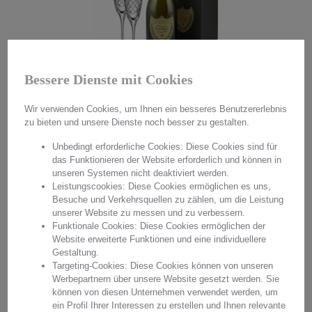
Bessere Dienste mit Cookies
2ER SEKTGLAS-SET SUNROSE +
2ER SEKTGLAS-SET SUNROSE +
DOM PERIGNON VINTAGE 2015
DOM PERIGNON VINTAGE 2015
Wir verwenden Cookies, um Ihnen ein besseres Benutzererlebnis
zu bieten und unsere Dienste noch besser zu gestalten.
Unbedingt erforderliche Cookies: Diese Cookies sind für
540,00 €*
das Funktionieren der Website erforderlich und können in
486,00 €*
unseren Systemen nicht deaktiviert werden.
Leistungscookies: Diese Cookies ermöglichen es uns,
Besuche und Verkehrsquellen zu zählen, um die Leistung
unserer Website zu messen und zu verbessern.
540,00 €*
Funktionale Cookies: Diese Cookies ermöglichen der
486,00 €*
DETAILS
Website erweiterte Funktionen und eine individuellere
Gestaltung.
Targeting-Cookies: Diese Cookies können von unseren
NEU
Werbepartnern über unsere Website gesetzt werden. Sie
LIVE-KONFIGURATOR
können von diesen Unternehmen verwendet werden, um
ein Profil Ihrer Interessen zu erstellen und Ihnen relevante