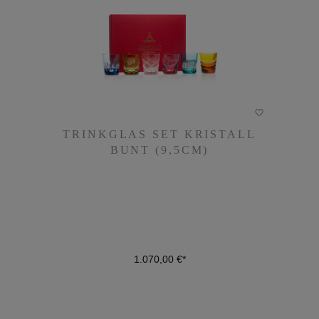
TRINKGLAS SET KRISTALL
TRINKGLAS SET KRISTALL
BUNT (9,5CM)
BUNT (9,5CM)
1.070,00 €*
1.070,00 €*
DETAILS