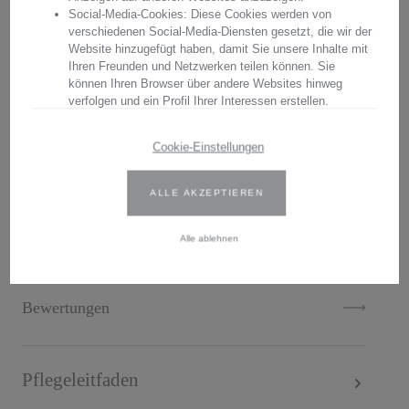
Social-Media-Cookies: Diese Cookies werden von
verschiedenen Social-Media-Diensten gesetzt, die wir der
Beschreibung
Website hinzugefügt haben, damit Sie unsere Inhalte mit
Ihren Freunden und Netzwerken teilen können. Sie
Lassen Sie sich begeistern von den Krügen
können Ihren Browser über andere Websites hinweg
verfolgen und ein Profil Ihrer Interessen erstellen.
aus der Kollektion Bloom Gold. Hier
Wir verwenden Erst- und Drittanbieter-Cookies. Weitere
erhalten Sie einen Premium Krug aus
Cookie-Einstellungen
Informationen finden Sie in unserer Datenschutzbestimmungen.
Kristallg…
ALLE AKZEPTIEREN
Geben Sie Ihre Zustimmung oder bearbeiten Sie die Cookie-
Einstellungen, um festzulegen, wie Ihre gesammelten Daten
MEHR
verwendet werden können. Sie können Ihre Einwilligung jederzeit
Alle ablehnen
ändern, indem Sie auf das Cookie-Symbol auf der Website
klicken.
Weitere Informationen finden Sie in unseren
Bewertungen
Datenschutzbestimmungen
.
Pflegeleitfaden