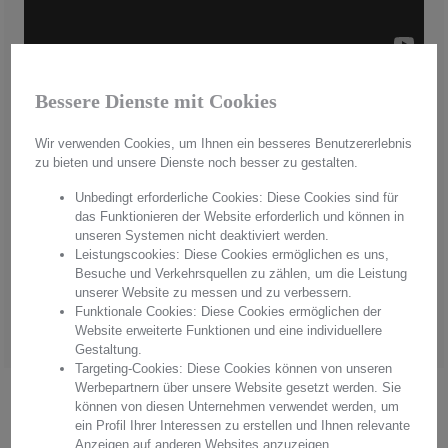
Bessere Dienste mit Cookies
Handmade in Germany
Wir verwenden Cookies, um Ihnen ein besseres Benutzererlebnis
Aus hochwertigstem Kristallglas werden in aufwendiger Handarbeit
zu bieten und unsere Dienste noch besser zu gestalten.
"Made in Germany" einzigartige Unikate hergestellt. Mit jedem
Produkt erwerben Sie pures Handwerk in einer einzigartigen Qualität
Unbedingt erforderliche Cookies: Diese Cookies sind für
und einem unvergleichbaren Glanz. Überzeugen Sie sich von
das Funktionieren der Website erforderlich und können in
Arnstadt Kristall, überzeugen Sie sich von unserer Qualität.
unseren Systemen nicht deaktiviert werden.
Leistungscookies: Diese Cookies ermöglichen es uns,
Hersteller:
Arnstadt Kristall GmbH
Besuche und Verkehrsquellen zu zählen, um die Leistung
Anschrift: Bierweg 27, 99310 Arnstadt, Thüringen, Deutschland
unserer Website zu messen und zu verbessern.
E-Mail: verkauf@arnstadtkristall-shop.de
Funktionale Cookies: Diese Cookies ermöglichen der
Tel. 0049 (0) 3628 - 66 00 33
Website erweiterte Funktionen und eine individuellere
Gestaltung.
Targeting-Cookies: Diese Cookies können von unseren
Werbepartnern über unsere Website gesetzt werden. Sie
.
können von diesen Unternehmen verwendet werden, um
ein Profil Ihrer Interessen zu erstellen und Ihnen relevante
Anzeigen auf anderen Websites anzuzeigen.