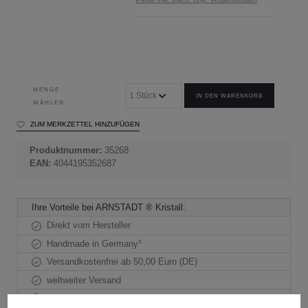
MENGE
IN DEN WARENKORB
WÄHLEN
ZUM MERKZETTEL HINZUFÜGEN
Produktnummer:
35268
EAN:
4044195352687
Ihre Vorteile bei ARNSTADT ® Kristall:
Direkt vom Hersteller
Handmade in Germany³
Versandkostenfrei ab 50,00 Euro (DE)
weltweiter Versand
sichere Zahlung / SSL Verschlüsselung