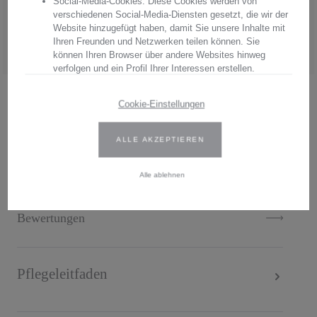
Social-Media-Cookies: Diese Cookies werden von
Hersteller:
Arnstadt Kristall GmbH
verschiedenen Social-Media-Diensten gesetzt, die wir der
Anschrift: Bierweg 27, 99310 Arnstadt, Thüringen, Deutschland
Website hinzugefügt haben, damit Sie unsere Inhalte mit
E-Mail: verkauf@arnstadtkristall-shop.de
Ihren Freunden und Netzwerken teilen können. Sie
Tel. 0049 (0) 3628 - 66 00 33
können Ihren Browser über andere Websites hinweg
verfolgen und ein Profil Ihrer Interessen erstellen.
Wir verwenden Erst- und Drittanbieter-Cookies. Weitere
.
Cookie-Einstellungen
Informationen finden Sie in unserer Datenschutzbestimmungen.
ALLE AKZEPTIEREN
Geben Sie Ihre Zustimmung oder bearbeiten Sie die Cookie-
Einstellungen, um festzulegen, wie Ihre gesammelten Daten
Beschreibung
verwendet werden können. Sie können Ihre Einwilligung jederzeit
Alle ablehnen
ändern, indem Sie auf das Cookie-Symbol auf der Website
klicken.
Bewertungen
Weitere Informationen finden Sie in unseren
Datenschutzbestimmungen
.
Pflegeleitfaden