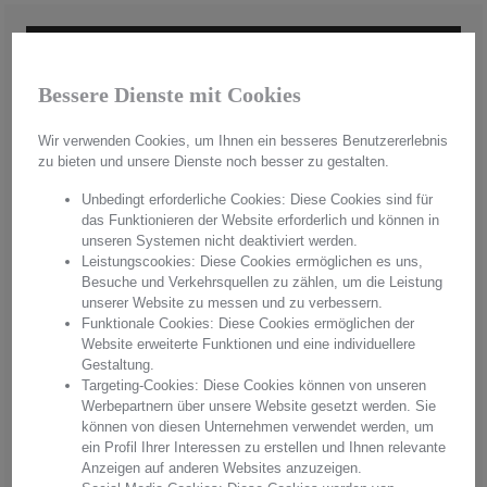
Bessere Dienste mit Cookies
Wir verwenden Cookies, um Ihnen ein besseres Benutzererlebnis
zu bieten und unsere Dienste noch besser zu gestalten.
Unbedingt erforderliche Cookies: Diese Cookies sind für
das Funktionieren der Website erforderlich und können in
unseren Systemen nicht deaktiviert werden.
Leistungscookies: Diese Cookies ermöglichen es uns,
Besuche und Verkehrsquellen zu zählen, um die Leistung
unserer Website zu messen und zu verbessern.
Handmade in Germany
Funktionale Cookies: Diese Cookies ermöglichen der
Website erweiterte Funktionen und eine individuellere
Gestaltung.
Aus hochwertigstem Kristallglas werden in aufwendiger Handarbeit
Targeting-Cookies: Diese Cookies können von unseren
"Made in Germany" einzigartige Unikate hergestellt. Mit jedem
Werbepartnern über unsere Website gesetzt werden. Sie
Produkt erwerben Sie pures Handwerk in einer einzigartigen Qualität
können von diesen Unternehmen verwendet werden, um
und einem unvergleichbaren Glanz. Überzeugen Sie sich von
ein Profil Ihrer Interessen zu erstellen und Ihnen relevante
Arnstadt Kristall, überzeugen Sie sich von unserer Qualität.
Anzeigen auf anderen Websites anzuzeigen.