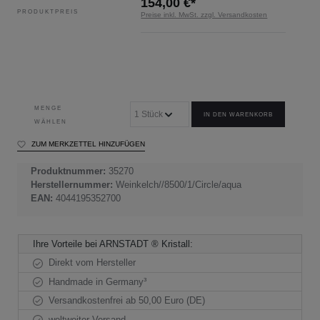
154,00 €*
PRODUKTPREIS
Preise inkl. MwSt. zzgl. Versandkosten
MENGE
IN DEN WARENKORB
WÄHLEN
ZUM MERKZETTEL HINZUFÜGEN
Produktnummer:
35270
Herstellernummer:
Weinkelch//8500/1/Circle/aqua
EAN:
4044195352700
Ihre Vorteile bei ARNSTADT ® Kristall:
Direkt vom Hersteller
Handmade in Germany³
Versandkostenfrei ab 50,00 Euro (DE)
weltweiter Versand