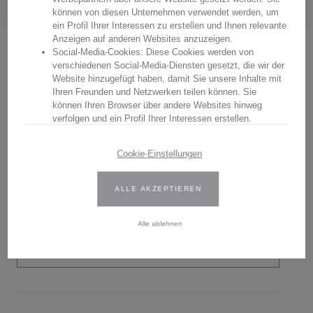
können von diesen Unternehmen verwendet werden, um
ein Profil Ihrer Interessen zu erstellen und Ihnen relevante
Anzeigen auf anderen Websites anzuzeigen.
Social-Media-Cookies: Diese Cookies werden von
.
verschiedenen Social-Media-Diensten gesetzt, die wir der
Website hinzugefügt haben, damit Sie unsere Inhalte mit
Ihren Freunden und Netzwerken teilen können. Sie
können Ihren Browser über andere Websites hinweg
Beschreibung
verfolgen und ein Profil Ihrer Interessen erstellen.
Lassen Sie sich begeistern von unserem
Wir verwenden Erst- und Drittanbieter-Cookies. Weitere
Cookie-Einstellungen
Informationen finden Sie in unserer Datenschutzbestimmungen.
luxuriösen Weingläsern aus der Kollektion
Primerose Gold. Sie bestechen durch ihren
ALLE AKZEPTIEREN
Geben Sie Ihre Zustimmung oder bearbeiten Sie die Cookie-
Einstellungen, um festzulegen, wie Ihre gesammelten Daten
b…
verwendet werden können. Sie können Ihre Einwilligung jederzeit
Alle ablehnen
ändern, indem Sie auf das Cookie-Symbol auf der Website
klicken.
MEHR
Weitere Informationen finden Sie in unseren
Datenschutzbestimmungen
.