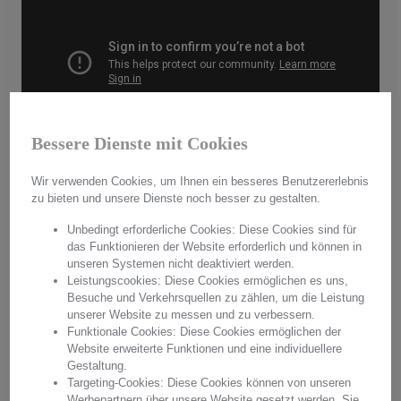
Bessere Dienste mit Cookies
Wir verwenden Cookies, um Ihnen ein besseres Benutzererlebnis
zu bieten und unsere Dienste noch besser zu gestalten.
Handmade in Germany
Unbedingt erforderliche Cookies: Diese Cookies sind für
Aus hochwertigstem Kristallglas werden in aufwendiger Handarbeit
das Funktionieren der Website erforderlich und können in
"Made in Germany" einzigartige Unikate hergestellt. Mit jedem
unseren Systemen nicht deaktiviert werden.
Produkt erwerben Sie pures Handwerk in einer einzigartigen Qualität
Leistungscookies: Diese Cookies ermöglichen es uns,
und einem unvergleichbaren Glanz. Überzeugen Sie sich von
Besuche und Verkehrsquellen zu zählen, um die Leistung
Arnstadt Kristall, überzeugen Sie sich von unserer Qualität.
unserer Website zu messen und zu verbessern.
Funktionale Cookies: Diese Cookies ermöglichen der
Hersteller:
Arnstadt Kristall GmbH
Website erweiterte Funktionen und eine individuellere
Anschrift: Bierweg 27, 99310 Arnstadt, Thüringen, Deutschland
Gestaltung.
E-Mail: verkauf@arnstadtkristall-shop.de
Targeting-Cookies: Diese Cookies können von unseren
Tel. 0049 (0) 3628 - 66 00 33
Werbepartnern über unsere Website gesetzt werden. Sie