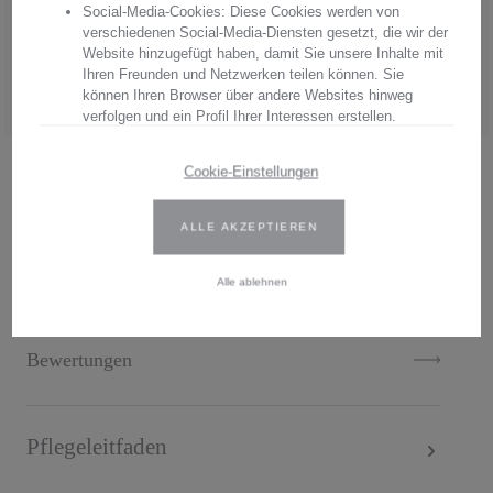
Social-Media-Cookies: Diese Cookies werden von
Hersteller:
Arnstadt Kristall GmbH
verschiedenen Social-Media-Diensten gesetzt, die wir der
Anschrift: Bierweg 27, 99310 Arnstadt, Thüringen, Deutschland
Website hinzugefügt haben, damit Sie unsere Inhalte mit
E-Mail: verkauf@arnstadtkristall-shop.de
Ihren Freunden und Netzwerken teilen können. Sie
Tel. 0049 (0) 3628 - 66 00 33
können Ihren Browser über andere Websites hinweg
verfolgen und ein Profil Ihrer Interessen erstellen.
Wir verwenden Erst- und Drittanbieter-Cookies. Weitere
Cookie-Einstellungen
Informationen finden Sie in unserer Datenschutzbestimmungen.
.
ALLE AKZEPTIEREN
Geben Sie Ihre Zustimmung oder bearbeiten Sie die Cookie-
Einstellungen, um festzulegen, wie Ihre gesammelten Daten
Beschreibung
verwendet werden können. Sie können Ihre Einwilligung jederzeit
Alle ablehnen
ändern, indem Sie auf das Cookie-Symbol auf der Website
klicken.
Weitere Informationen finden Sie in unseren
Bewertungen
Datenschutzbestimmungen
.
Pflegeleitfaden