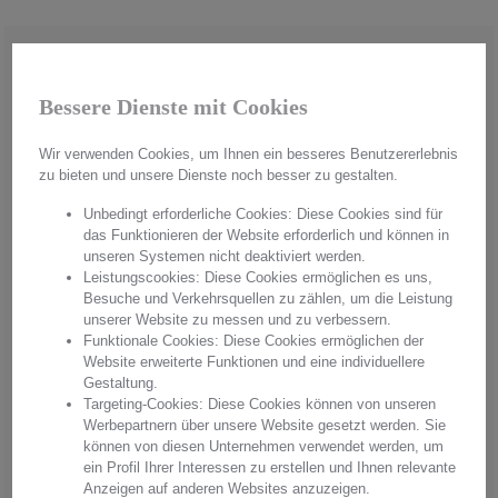
Bessere Dienste mit Cookies
Wir verwenden Cookies, um Ihnen ein besseres Benutzererlebnis
zu bieten und unsere Dienste noch besser zu gestalten.
Unbedingt erforderliche Cookies: Diese Cookies sind für
das Funktionieren der Website erforderlich und können in
unseren Systemen nicht deaktiviert werden.
Leistungscookies: Diese Cookies ermöglichen es uns,
Besuche und Verkehrsquellen zu zählen, um die Leistung
unserer Website zu messen und zu verbessern.
Funktionale Cookies: Diese Cookies ermöglichen der
Handmade in Germany
Website erweiterte Funktionen und eine individuellere
Gestaltung.
Aus hochwertigstem Kristallglas werden in aufwendiger Handarbeit
Targeting-Cookies: Diese Cookies können von unseren
"Made in Germany" einzigartige Unikate hergestellt. Mit jedem
Werbepartnern über unsere Website gesetzt werden. Sie
Produkt erwerben Sie pures Handwerk in einer einzigartigen Qualität
können von diesen Unternehmen verwendet werden, um
und einem unvergleichbaren Glanz. Überzeugen Sie sich von
ein Profil Ihrer Interessen zu erstellen und Ihnen relevante
Arnstadt Kristall, überzeugen Sie sich von unserer Qualität.
Anzeigen auf anderen Websites anzuzeigen.