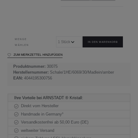
MENGE
IN DEN WARENKORB
WÄHLEN
ZUM MERKZETTEL HINZUFÜGEN
Produktnummer:
30075
Herstellernummer:
Schale/1HE/6069/30/Madlein/amber
EAN:
4044195300756
Ihre Vorteile bei ARNSTADT ® Kristall:
Direkt vom Hersteller
Handmade in Germany³
Versandkostenfrei ab 50,00 Euro (DE)
weltweiter Versand