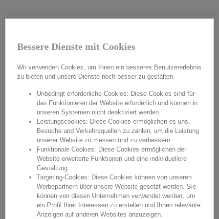
Bessere Dienste mit Cookies
Wir verwenden Cookies, um Ihnen ein besseres Benutzererlebnis
zu bieten und unsere Dienste noch besser zu gestalten.
Unbedingt erforderliche Cookies: Diese Cookies sind für
das Funktionieren der Website erforderlich und können in
unseren Systemen nicht deaktiviert werden.
Leistungscookies: Diese Cookies ermöglichen es uns,
Besuche und Verkehrsquellen zu zählen, um die Leistung
unserer Website zu messen und zu verbessern.
Funktionale Cookies: Diese Cookies ermöglichen der
Handmade in Germany
Website erweiterte Funktionen und eine individuellere
Gestaltung.
Aus hochwertigstem Kristallglas werden in aufwendiger Handarbeit
Targeting-Cookies: Diese Cookies können von unseren
"Made in Germany" einzigartige Unikate hergestellt. Mit jedem
Werbepartnern über unsere Website gesetzt werden. Sie
Produkt erwerben Sie pures Handwerk in einer einzigartigen Qualität
können von diesen Unternehmen verwendet werden, um
und einem unvergleichbaren Glanz. Überzeugen Sie sich von
ein Profil Ihrer Interessen zu erstellen und Ihnen relevante
Arnstadt Kristall, überzeugen Sie sich von unserer Qualität.
Anzeigen auf anderen Websites anzuzeigen.