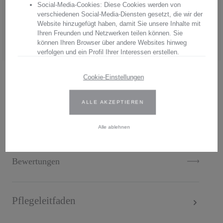
Social-Media-Cookies: Diese Cookies werden von
Hersteller:
Arnstadt Kristall GmbH
verschiedenen Social-Media-Diensten gesetzt, die wir der
Anschrift: Bierweg 27, 99310 Arnstadt, Thüringen, Deutschland
Website hinzugefügt haben, damit Sie unsere Inhalte mit
E-Mail: verkauf@arnstadtkristall-shop.de
Ihren Freunden und Netzwerken teilen können. Sie
Tel. 0049 (0) 3628 - 66 00 33
können Ihren Browser über andere Websites hinweg
verfolgen und ein Profil Ihrer Interessen erstellen.
Wir verwenden Erst- und Drittanbieter-Cookies. Weitere
Cookie-Einstellungen
Informationen finden Sie in unserer Datenschutzbestimmungen.
.
ALLE AKZEPTIEREN
Geben Sie Ihre Zustimmung oder bearbeiten Sie die Cookie-
Einstellungen, um festzulegen, wie Ihre gesammelten Daten
Beschreibung
verwendet werden können. Sie können Ihre Einwilligung jederzeit
Alle ablehnen
ändern, indem Sie auf das Cookie-Symbol auf der Website
klicken.
Bewertungen
Weitere Informationen finden Sie in unseren
Datenschutzbestimmungen
.
Pflegeleitfaden