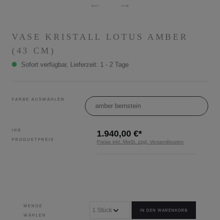
VASE KRISTALL LOTUS AMBER
(43 CM)
Sofort verfügbar, Lieferzeit: 1 - 2 Tage
FARBE AUSWÄHLEN
amber bernstein
IHR
1.940,00 €*
PRODUKTPREIS
Preise inkl. MwSt. zzgl. Versandkosten
MENGE
IN DEN WARENKORB
WÄHLEN