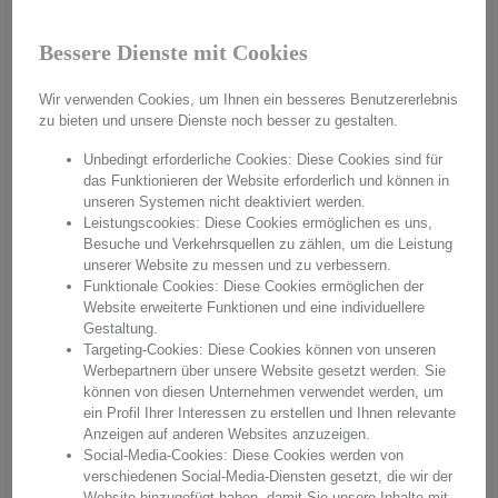
Bessere Dienste mit Cookies
Wir verwenden Cookies, um Ihnen ein besseres Benutzererlebnis
zu bieten und unsere Dienste noch besser zu gestalten.
Unbedingt erforderliche Cookies: Diese Cookies sind für
das Funktionieren der Website erforderlich und können in
unseren Systemen nicht deaktiviert werden.
Leistungscookies: Diese Cookies ermöglichen es uns,
Handmade in Germany
Besuche und Verkehrsquellen zu zählen, um die Leistung
unserer Website zu messen und zu verbessern.
Funktionale Cookies: Diese Cookies ermöglichen der
Aus hochwertigstem Kristallglas werden in aufwendiger Handarbeit
Website erweiterte Funktionen und eine individuellere
"Made in Germany" einzigartige Unikate hergestellt. Mit jedem
Gestaltung.
Produkt erwerben Sie pures Handwerk in einer einzigartigen Qualität
Targeting-Cookies: Diese Cookies können von unseren
und einem unvergleichbaren Glanz. Überzeugen Sie sich von
Werbepartnern über unsere Website gesetzt werden. Sie
Arnstadt Kristall, überzeugen Sie sich von unserer Qualität.
können von diesen Unternehmen verwendet werden, um
ein Profil Ihrer Interessen zu erstellen und Ihnen relevante
Hersteller:
Arnstadt Kristall GmbH
Anzeigen auf anderen Websites anzuzeigen.
Anschrift: Bierweg 27, 99310 Arnstadt, Thüringen, Deutschland
Social-Media-Cookies: Diese Cookies werden von
E-Mail: verkauf@arnstadtkristall-shop.de
verschiedenen Social-Media-Diensten gesetzt, die wir der
Tel. 0049 (0) 3628 - 66 00 33
Website hinzugefügt haben, damit Sie unsere Inhalte mit