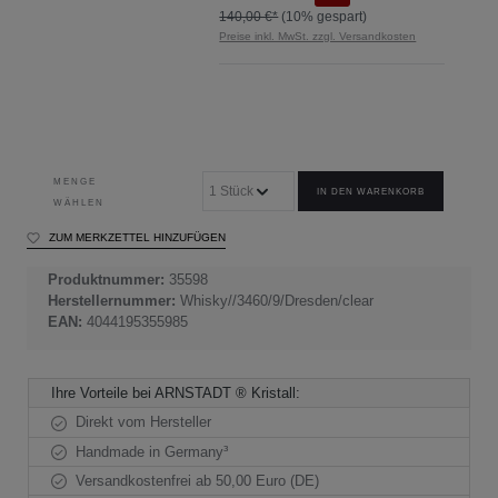
140,00 €*
(10% gespart)
Preise inkl. MwSt. zzgl. Versandkosten
MENGE
IN DEN WARENKORB
WÄHLEN
ZUM MERKZETTEL HINZUFÜGEN
Produktnummer:
35598
Herstellernummer:
Whisky//3460/9/Dresden/clear
EAN:
4044195355985
Ihre Vorteile bei ARNSTADT ® Kristall:
Direkt vom Hersteller
Handmade in Germany³
Versandkostenfrei ab 50,00 Euro (DE)