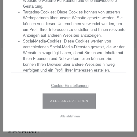
Website erweiterte Funktionen und eine individuellere
Arnstadt Kristall, überzeugen Sie sich von unserer Qualität.
Gestaltung.
Targeting-Cookies: Diese Cookies können von unseren
Hersteller:
Arnstadt Kristall GmbH
Werbepartnern über unsere Website gesetzt werden. Sie
Anschrift: Bierweg 27, 99310 Arnstadt, Thüringen, Deutschland
können von diesen Unternehmen verwendet werden, um
E-Mail: verkauf@arnstadtkristall-shop.de
ein Profil Ihrer Interessen zu erstellen und Ihnen relevante
Tel. 0049 (0) 3628 - 66 00 33
Anzeigen auf anderen Websites anzuzeigen.
Social-Media-Cookies: Diese Cookies werden von
verschiedenen Social-Media-Diensten gesetzt, die wir der
Website hinzugefügt haben, damit Sie unsere Inhalte mit
Ihren Freunden und Netzwerken teilen können. Sie
.
können Ihren Browser über andere Websites hinweg
verfolgen und ein Profil Ihrer Interessen erstellen.
Wir verwenden Erst- und Drittanbieter-Cookies. Weitere
Beschreibung
Cookie-Einstellungen
Informationen finden Sie in unserer Datenschutzbestimmungen.
Lassen Sie sich begeistern von diesen
ALLE AKZEPTIEREN
Geben Sie Ihre Zustimmung oder bearbeiten Sie die Cookie-
Einstellungen, um festzulegen, wie Ihre gesammelten Daten
Dresden Whiskygläsern aus dem Haus
verwendet werden können. Sie können Ihre Einwilligung jederzeit
Alle ablehnen
Arnstadt Kristall. Mundgeblasen und von
ändern, indem Sie auf das Cookie-Symbol auf der Website
klicken.
Meisterhand…
Weitere Informationen finden Sie in unseren