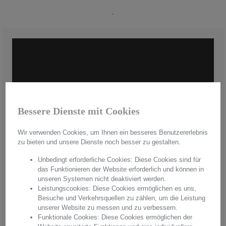
.
Bessere Dienste mit Cookies
Wir verwenden Cookies, um Ihnen ein besseres Benutzererlebnis
zu bieten und unsere Dienste noch besser zu gestalten.
Unbedingt erforderliche Cookies: Diese Cookies sind für
das Funktionieren der Website erforderlich und können in
Handmade in Germany
unseren Systemen nicht deaktiviert werden.
Leistungscookies: Diese Cookies ermöglichen es uns,
Aus hochwertigstem Kristallglas werden in aufwendiger Handarbeit
Besuche und Verkehrsquellen zu zählen, um die Leistung
"Made in Germany" einzigartige Unikate hergestellt. Mit jedem
unserer Website zu messen und zu verbessern.
Produkt erwerben Sie pures Handwerk in einer einzigartigen Qualität
Funktionale Cookies: Diese Cookies ermöglichen der
und einem unvergleichbaren Glanz. Überzeugen Sie sich von