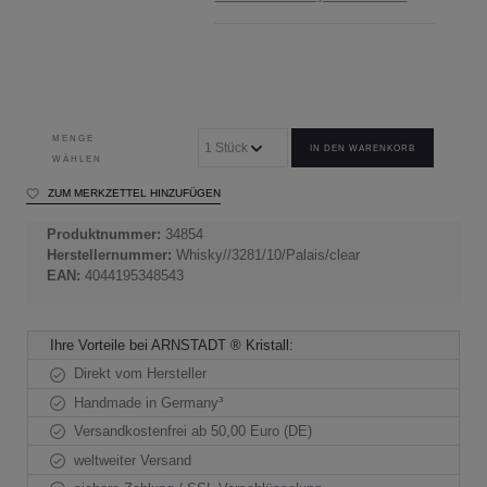
MENGE
IN DEN WARENKORB
WÄHLEN
ZUM MERKZETTEL HINZUFÜGEN
Produktnummer:
34854
Herstellernummer:
Whisky//3281/10/Palais/clear
EAN:
4044195348543
Ihre Vorteile bei ARNSTADT ® Kristall:
Direkt vom Hersteller
Handmade in Germany³
Versandkostenfrei ab 50,00 Euro (DE)
weltweiter Versand