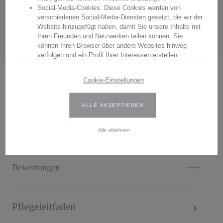
Social-Media-Cookies: Diese Cookies werden von
Hersteller:
Arnstadt Kristall GmbH
verschiedenen Social-Media-Diensten gesetzt, die wir der
Anschrift: Bierweg 27, 99310 Arnstadt, Thüringen, Deutschland
Website hinzugefügt haben, damit Sie unsere Inhalte mit
E-Mail: verkauf@arnstadtkristall-shop.de
Ihren Freunden und Netzwerken teilen können. Sie
Tel. 0049 (0) 3628 - 66 00 33
können Ihren Browser über andere Websites hinweg
verfolgen und ein Profil Ihrer Interessen erstellen.
Wir verwenden Erst- und Drittanbieter-Cookies. Weitere
.
Cookie-Einstellungen
Informationen finden Sie in unserer Datenschutzbestimmungen.
ALLE AKZEPTIEREN
Geben Sie Ihre Zustimmung oder bearbeiten Sie die Cookie-
Einstellungen, um festzulegen, wie Ihre gesammelten Daten
Beschreibung
verwendet werden können. Sie können Ihre Einwilligung jederzeit
Alle ablehnen
ändern, indem Sie auf das Cookie-Symbol auf der Website
klicken.
Weitere Informationen finden Sie in unseren
Bewertungen
Datenschutzbestimmungen
.
Pflegeleitfaden