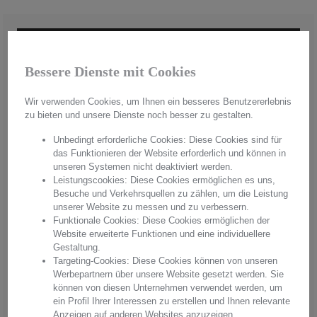
Bessere Dienste mit Cookies
Wir verwenden Cookies, um Ihnen ein besseres Benutzererlebnis
zu bieten und unsere Dienste noch besser zu gestalten.
Unbedingt erforderliche Cookies: Diese Cookies sind für
das Funktionieren der Website erforderlich und können in
unseren Systemen nicht deaktiviert werden.
Leistungscookies: Diese Cookies ermöglichen es uns,
Besuche und Verkehrsquellen zu zählen, um die Leistung
unserer Website zu messen und zu verbessern.
Funktionale Cookies: Diese Cookies ermöglichen der
Handmade in Germany
Website erweiterte Funktionen und eine individuellere
Gestaltung.
Aus hochwertigstem Kristallglas werden in aufwendiger Handarbeit
Targeting-Cookies: Diese Cookies können von unseren
"Made in Germany" einzigartige Unikate hergestellt. Mit jedem
Werbepartnern über unsere Website gesetzt werden. Sie
Produkt erwerben Sie pures Handwerk in einer einzigartigen Qualität
können von diesen Unternehmen verwendet werden, um
und einem unvergleichbaren Glanz. Überzeugen Sie sich von
ein Profil Ihrer Interessen zu erstellen und Ihnen relevante
Arnstadt Kristall, überzeugen Sie sich von unserer Qualität.
Anzeigen auf anderen Websites anzuzeigen.