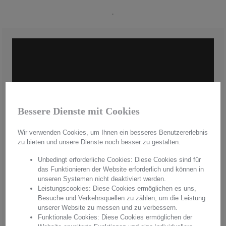
.
Bessere Dienste mit Cookies
Wir verwenden Cookies, um Ihnen ein besseres Benutzererlebnis
zu bieten und unsere Dienste noch besser zu gestalten.
Unbedingt erforderliche Cookies: Diese Cookies sind für
das Funktionieren der Website erforderlich und können in
Handmade in Germany
unseren Systemen nicht deaktiviert werden.
Leistungscookies: Diese Cookies ermöglichen es uns,
Aus hochwertigstem Kristallglas werden in aufwendiger Handarbeit
Besuche und Verkehrsquellen zu zählen, um die Leistung
"Made in Germany" einzigartige Unikate hergestellt. Mit jedem
unserer Website zu messen und zu verbessern.
Produkt erwerben Sie pures Handwerk in einer einzigartigen Qualität
Funktionale Cookies: Diese Cookies ermöglichen der
und einem unvergleichbaren Glanz. Überzeugen Sie sich von