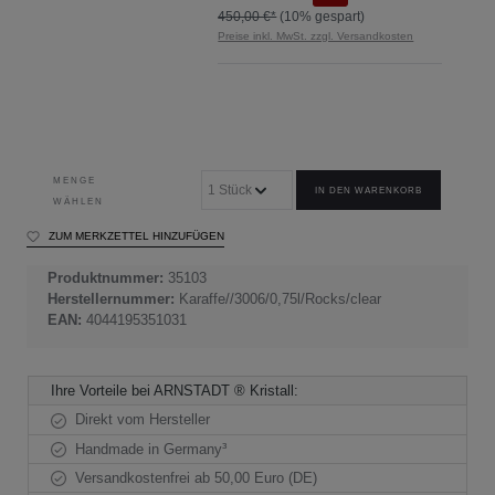
450,00 €*
(10% gespart)
Preise inkl. MwSt. zzgl. Versandkosten
MENGE
IN DEN WARENKORB
WÄHLEN
ZUM MERKZETTEL HINZUFÜGEN
Produktnummer:
35103
Herstellernummer:
Karaffe//3006/0,75l/Rocks/clear
EAN:
4044195351031
Ihre Vorteile bei ARNSTADT ® Kristall:
Direkt vom Hersteller
Handmade in Germany³
Versandkostenfrei ab 50,00 Euro (DE)