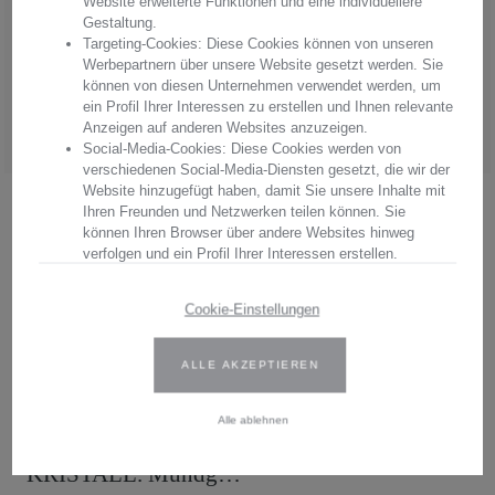
Website erweiterte Funktionen und eine individuellere
Arnstadt Kristall, überzeugen Sie sich von unserer Qualität.
Gestaltung.
Targeting-Cookies: Diese Cookies können von unseren
Hersteller:
Arnstadt Kristall GmbH
Werbepartnern über unsere Website gesetzt werden. Sie
Anschrift: Bierweg 27, 99310 Arnstadt, Thüringen, Deutschland
können von diesen Unternehmen verwendet werden, um
E-Mail: verkauf@arnstadtkristall-shop.de
ein Profil Ihrer Interessen zu erstellen und Ihnen relevante
Tel. 0049 (0) 3628 - 66 00 33
Anzeigen auf anderen Websites anzuzeigen.
Social-Media-Cookies: Diese Cookies werden von
verschiedenen Social-Media-Diensten gesetzt, die wir der
Website hinzugefügt haben, damit Sie unsere Inhalte mit
Ihren Freunden und Netzwerken teilen können. Sie
.
können Ihren Browser über andere Websites hinweg
verfolgen und ein Profil Ihrer Interessen erstellen.
Wir verwenden Erst- und Drittanbieter-Cookies. Weitere
Beschreibung
Cookie-Einstellungen
Informationen finden Sie in unserer Datenschutzbestimmungen.
Lassen Sie sich begeistern von dieser
ALLE AKZEPTIEREN
Geben Sie Ihre Zustimmung oder bearbeiten Sie die Cookie-
Einstellungen, um festzulegen, wie Ihre gesammelten Daten
aufwändig hergestellten Whisky Karaffe
verwendet werden können. Sie können Ihre Einwilligung jederzeit
Alle ablehnen
Rocks aus dem Haus von ARNSTADT
ändern, indem Sie auf das Cookie-Symbol auf der Website
klicken.
KRISTALL. Mundg…
Weitere Informationen finden Sie in unseren