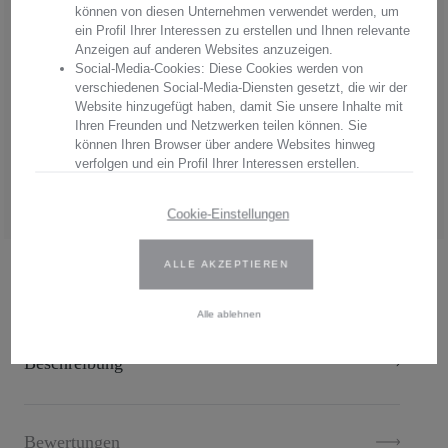
können von diesen Unternehmen verwendet werden, um
Aus hochwertigstem Kristallglas werden in aufwendiger Handarbeit
ein Profil Ihrer Interessen zu erstellen und Ihnen relevante
"Made in Germany" einzigartige Unikate hergestellt. Mit jedem
Anzeigen auf anderen Websites anzuzeigen.
Produkt erwerben Sie pures Handwerk in einer einzigartigen Qualität
Social-Media-Cookies: Diese Cookies werden von
und einem unvergleichbaren Glanz. Überzeugen Sie sich von
verschiedenen Social-Media-Diensten gesetzt, die wir der
Arnstadt Kristall, überzeugen Sie sich von unserer Qualität.
Website hinzugefügt haben, damit Sie unsere Inhalte mit
Ihren Freunden und Netzwerken teilen können. Sie
Hersteller:
Arnstadt Kristall GmbH
können Ihren Browser über andere Websites hinweg
Anschrift: Bierweg 27, 99310 Arnstadt, Thüringen, Deutschland
verfolgen und ein Profil Ihrer Interessen erstellen.
E-Mail: verkauf@arnstadtkristall-shop.de
Tel. 0049 (0) 3628 - 66 00 33
Wir verwenden Erst- und Drittanbieter-Cookies. Weitere
Cookie-Einstellungen
Informationen finden Sie in unserer Datenschutzbestimmungen.
ALLE AKZEPTIEREN
Geben Sie Ihre Zustimmung oder bearbeiten Sie die Cookie-
.
Einstellungen, um festzulegen, wie Ihre gesammelten Daten
verwendet werden können. Sie können Ihre Einwilligung jederzeit
Alle ablehnen
ändern, indem Sie auf das Cookie-Symbol auf der Website
klicken.
Beschreibung
Weitere Informationen finden Sie in unseren
Datenschutzbestimmungen
.
Bewertungen