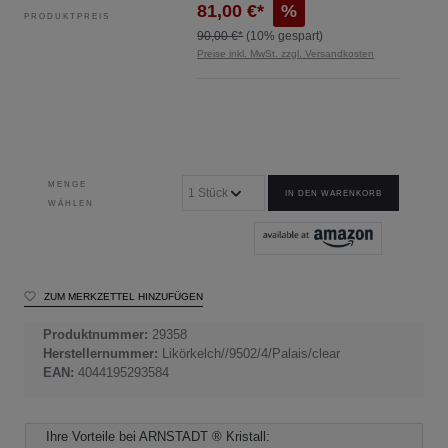
81,00 €*
%
PRODUKTPREIS
90,00 €*
(10% gespart)
Preise inkl. MwSt. zzgl. Versandkosten
MENGE
IN DEN WARENKORB
WÄHLEN
ZUM MERKZETTEL HINZUFÜGEN
Produktnummer:
29358
Herstellernummer:
Likörkelch//9502/4/Palais/clear
EAN:
4044195293584
Ihre Vorteile bei ARNSTADT ® Kristall: